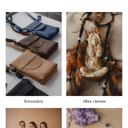
Konovalov
«Век свечи»