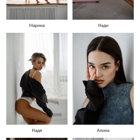
Марина
Нади
Надя
Алина