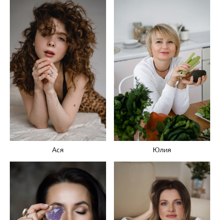
Ася
Юлия